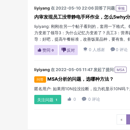
liyiyang
在 2022-05-10 22:06 回答了问题
审核
内审发现员工没带静电手环作业，怎么5why
liyiyang
:
刚刚在另一个帖子看到的，套用一下格式。领
力变差了领导3：为什么记忆力变差了？员工3：营养
导：好吧，提高午餐标准，改善饭菜品种，要有鱼、虾

0 人感谢

0 评论

赞同

反对
0
liyiyang
在 2022-05-05 11:47 发起了提问
MSA
MSA分析的问题，选哪种方法？
问答
匿名用户
:
如果用10N拉没拉断，拉力机显示10N吗

0

0 评论
关注问题
1
«