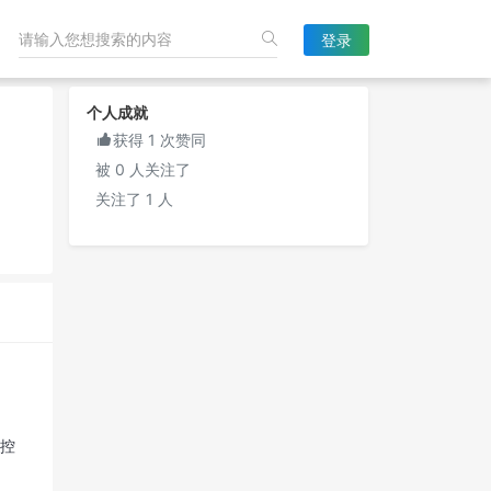
登录
个人成就

获得 1 次赞同
被 0 人关注了
关注了 1 人
管控