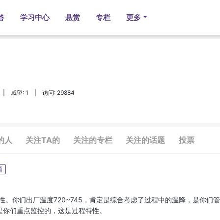
答
学习中心
悬赏
专栏
更多
|
威望: 1
|
访问: 29884
的人
关注TA的
关注的专栏
关注的话题
投票
题
特性。你们出厂温度720~745，肯定是综合考虑了过程中的温降，是你们
是你们重点监控的，这是过程特性。