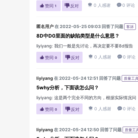

0 人感谢

0 评论

赞同

反对
1
匿名用户
在 2022-05-25 09:03 回答了问题
客诉
8D中D0里面的缺陷类型是什么意思？
liyiyang
:
我们一般是先讨论，再决定要不要8d报告

0 人感谢

0 评论

赞同

反对
0
liyiyang
在 2022-05-24 12:51 回答了问题
质量工
5why分析，下面该怎么问？
liyiyang
:
这是两个完全不同的方向，根据实际情况问，

0 人感谢

0 评论

赞同

反对
0
liyiyang
在 2022-05-24 12:50 回答了问题
质量工