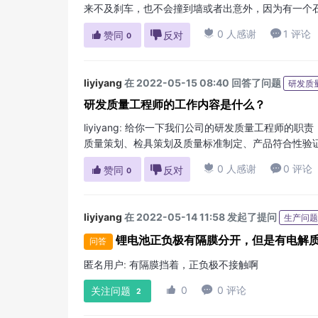
来不及刹车，也不会撞到墙或者出意外，因为有一个石头

0 人感谢

1 评论

赞同

反对
0
liyiyang
在 2022-05-15 08:40 回答了问题
研发质
研发质量工程师的工作内容是什么？
liyiyang
:
给你一下我们公司的研发质量工程师的职责：
质量策划、检具策划及质量标准制定、产品符合性验

0 人感谢

0 评论

赞同

反对
0
liyiyang
在 2022-05-14 11:58 发起了提问
生产问题
锂电池正负极有隔膜分开，但是有电解
问答
匿名用户
:
有隔膜挡着，正负极不接触啊

0

0 评论
关注问题
2