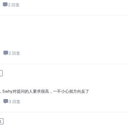
2 回复
2 回复
具
5why对提问的人要求很高，一不小心就方向反了
3 回复
具