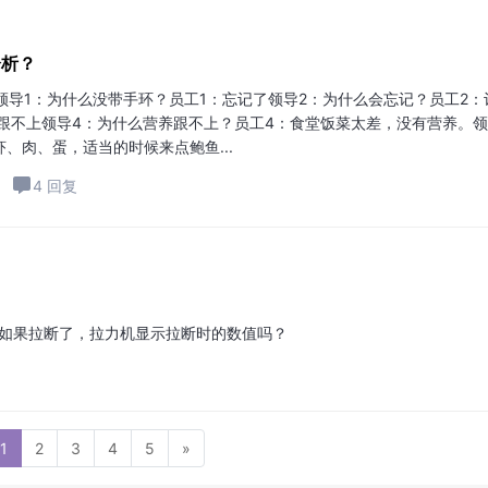
分析？
导1：为什么没带手环？员工1：忘记了领导2：为什么会忘记？员工2：
跟不上领导4：为什么营养跟不上？员工4：食堂饭菜太差，没有营养。领
、肉、蛋，适当的时候来点鲍鱼...
4 回复
？如果拉断了，拉力机显示拉断时的数值吗？
1
2
3
4
5
»