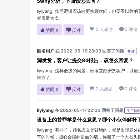
5why分析，下面该怎么问？
liyiyang
:
按照逻辑应该向更换频次问，但要看以往的
者质量太次。

0 人感谢

0 评论

赞同

反对
0
匿名用户
在 2022-05-19 23:03 回答了问题
客诉
漏发货，客户让提交8d报告，该怎么回复？
liyiyang
:
这样低级的问题，应该立刻安抚客户，以最
难办了。

0 人感谢

0 评论

赞同

反对
0
liyiyang
在 2022-05-17 22:00 回答了问题
生产问
设备上的替罪羊是什么意思？哪个小伙伴解释
liyiyang
:
替罪羊，顾名思义是背锅的，就是出现意外
车的时候，担心会撞到后面的墙，你搬了一个大石头