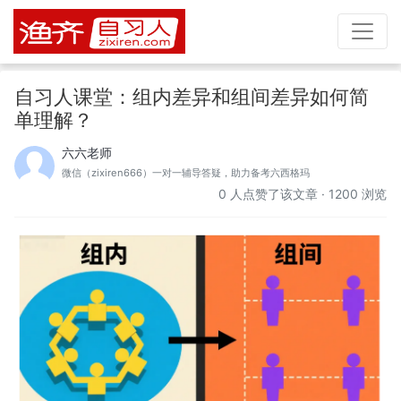
自习人课堂：组内差异和组间差异如何简
单理解？
六六老师
微信（zixiren666）一对一辅导答疑，助力备考六西格玛
0
人点赞了该文章 · 1200 浏览