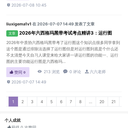

2026-07-08 10:45
liuxigema1v1
在 2026-07-07 14:49 发表了文章
2026年六西格玛黑带考试考点精讲3：运行图
文章
2026年中质协六西格玛黑带考了运行图这个知识点很多同学拿到
这个图是通过排除法选择了运行图但是对运行图到底是个什么还
不太清楚今天自习人课堂来给大家讲一讲运行图的功能一、运行
图的主要功能运行图是六西格玛...

213 浏览

0 评论

六六老师

赞同
0

2026-07-07 14:49
«
1
2
3
4
5
6
7
8
...
20
21
»
个人成就

获得 0 次赞同