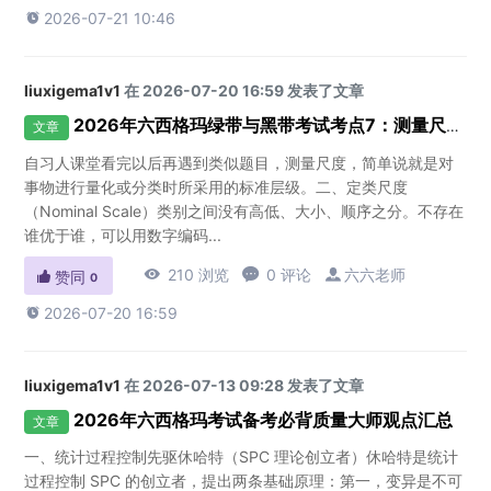

2026-07-21 10:46
liuxigema1v1
在 2026-07-20 16:59 发表了文章
2026年六西格玛绿带与黑带考试考点7：测量尺度如何判定
文章
自习人课堂看完以后再遇到类似题目，测量尺度，简单说就是对
事物进行量化或分类时所采用的标准层级。二、定类尺度
（Nominal Scale）类别之间没有高低、大小、顺序之分。不存在
谁优于谁，可以用数字编码...

210 浏览

0 评论

六六老师

赞同
0

2026-07-20 16:59
liuxigema1v1
在 2026-07-13 09:28 发表了文章
2026年六西格玛考试备考必背质量大师观点汇总
文章
一、统计过程控制先驱休哈特（SPC 理论创立者）休哈特是统计
过程控制 SPC 的创立者，提出两条基础原理：第一，变异是不可