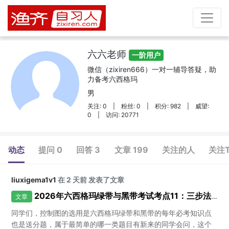
六六老师
一阶用户
微信（zixiren666）一对一辅导答疑，助
力备考六西格玛
男
关注: 0
|
粉丝: 0
|
积分: 982
|
威望:
0
|
访问: 20771
动态
提问 0
回答 3
文章 199
关注的人
关注
liuxigema1v1
在 2 天前 发表了文章
2026年六西格玛绿带与黑带考试考点11：三步法选择合适的控制图
文章
同学们，控制图的选用是六西格玛绿带和黑带的每年必考知识点
也是送分题，属于最简单的哪一类题目有新来的同学会问，这个