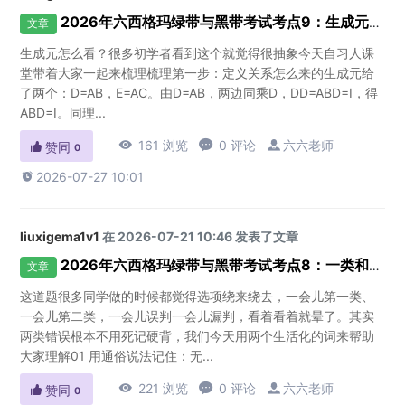
2026年六西格玛绿带与黑带考试考点9：生成元怎么看？
文章
生成元怎么看？很多初学者看到这个就觉得很抽象今天自习人课
堂带着大家一起来梳理梳理第一步：定义关系怎么来的生成元给
了两个：D=AB，E=AC。由D=AB，两边同乘D，DD=ABD=I，得
ABD=I。同理...

161 浏览

0 评论

六六老师

赞同
0

2026-07-27 10:01
liuxigema1v1
在 2026-07-21 10:46 发表了文章
2026年六西格玛绿带与黑带考试考点8：一类和二类错误怎么区分？
文章
这道题很多同学做的时候都觉得选项绕来绕去，一会儿第一类、
一会儿第二类，一会儿误判一会儿漏判，看着看着就晕了。其实
两类错误根本不用死记硬背，我们今天用两个生活化的词来帮助
大家理解01 用通俗说法记住：无...

221 浏览

0 评论

六六老师

赞同
0