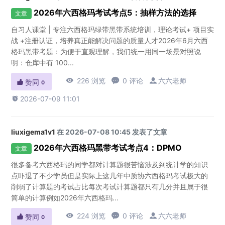
2026年六西格玛考试考点5：抽样方法的选择
文章
自习人课堂 | 专注六西格玛绿带黑带系统培训，理论考试+ 项目实
战 +注册认证，培养真正能解决问题的质量人才2026年6月六西
格玛黑带考题：为便于直观理解，我们统一用同一场景对照说
明：仓库中有 100...

226 浏览

0 评论

六六老师

赞同
0

2026-07-09 11:01
liuxigema1v1
在 2026-07-08 10:45 发表了文章
2026年六西格玛黑带考试考点4：DPMO
文章
很多备考六西格玛的同学都对计算题很苦恼涉及到统计学的知识
点吓退了不少学员但是实际上这几年中质协六西格玛考试极大的
削弱了计算题的考试占比每次考试计算题都只有几分并且属于很
简单的计算例如2026年六西格玛...

224 浏览

0 评论

六六老师

赞同
0