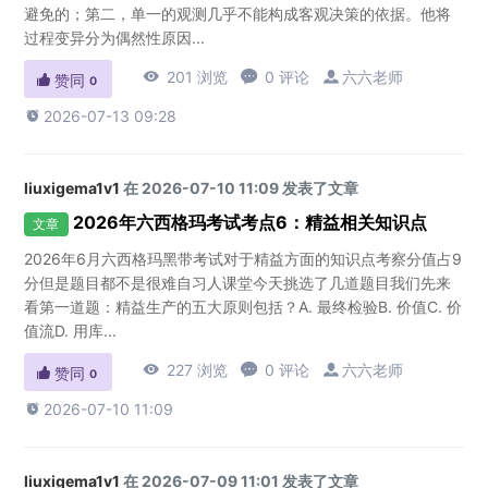
避免的；第二，单一的观测几乎不能构成客观决策的依据。他将
过程变异分为偶然性原因...

201 浏览

0 评论

六六老师

赞同
0

2026-07-13 09:28
liuxigema1v1
在 2026-07-10 11:09 发表了文章
2026年六西格玛考试考点6：精益相关知识点
文章
2026年6月六西格玛黑带考试对于精益方面的知识点考察分值占9
分但是题目都不是很难自习人课堂今天挑选了几道题目我们先来
看第一道题：精益生产的五大原则包括？A. 最终检验B. 价值C. 价
值流D. 用库...

227 浏览

0 评论

六六老师

赞同
0

2026-07-10 11:09
liuxigema1v1
在 2026-07-09 11:01 发表了文章