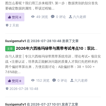
图怎么看呢？我们用三步来梳理1. 第一步：数据类别的划分首先
要确定数据的属性，即该过程输...

49 浏览

0 评论

六六老师

赞同
0

2 天前
liuxigema1v1
在 2026-07-28 10:48 发表了文章
2026年六西格玛绿带与黑带考试考点10：双比率假设检验如何看P值和置信区间
文章
自习人课堂 | 专注六西格玛绿带黑带系统培训，理论考试+ 项目实
战 +注册认证，培养真正能解决问题的质量人才我们先把样本的
两个偏好率算出来，方便后面讨论：A款偏好率：38 ÷ 500 =
7.6%B款...

152 浏览

0 评论

六六老师

赞同
0

2026-07-28 10:48
liuxigema1v1
在 2026-07-27 10:01 发表了文章