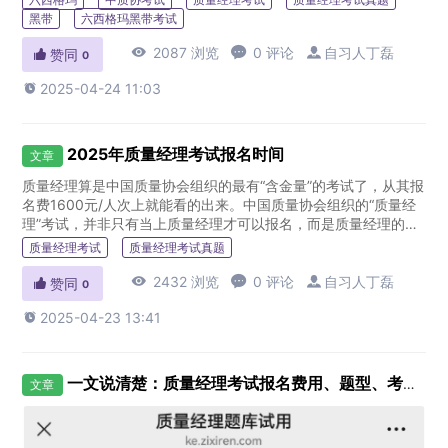
重，而且含金量高低...
黑带
六西格玛黑带考试

2087 浏览

0 评论

自习人丁磊

赞同
0

2025-04-24 11:03
2025年质量经理考试报名时间
文章
质量经理算是中国质量协会组织的最有“含金量”的考试了，从其报
名费1600元/人次上就能看的出来。中国质量协会组织的“质量经
理”考试，并非只有当上质量经理才可以报名，而是质量经理的报
名没有任何条件限制，不论你是质量工程师，还是检验员，都可
质量经理考试
质量经理考试真题
以报...

2432 浏览

0 评论

自习人丁磊

赞同
0

2025-04-23 13:41
一文说清楚：质量经理考试报名费用、题型、考试时长
文章