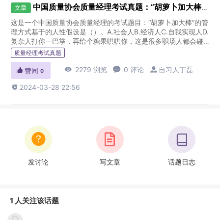
中国质量协会质量经理考试真题：“胡萝卜加大棒”的管理方式基于的人性假设是
文章
这是一个中国质量协会质量经理的考试题目：“胡萝卜加大棒”的管
理方式基于的人性假设是（）。A.社会人B.经济人C.自我实现人D.
复杂人打你一巴掌，再给个糖果哄哄你，这是很多职场人都会碰
到的局面，比如：“小李，你这个月报做的是什么玩意，你看看
质量经理考试真题
错...

2279 浏览

0 评论

自习人丁磊

赞同
0

2024-03-28 22:56
发讨论
写文章
话题日志
1 人关注该话题