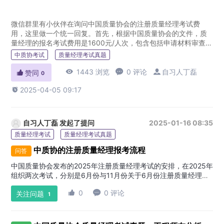
微信群里有小伙伴在询问中国质量协会的注册质量经理考试费
用，这里做一个统一回复。首先，根据中国质量协会的文件，质
量经理的报名考试费用是1600元/人次，包含包括申请材料审查、
考试、能力评价等相关费用。其次，如果是第一次考试没有通
中质协考试
质量经理考试真题
过，到第二年的...

1443 浏览

0 评论

自习人丁磊

赞同
0

2025-04-05 09:17
自习人丁磊
发起了提问
2025-01-16 08:35
质量经理考试
质量经理考试真题
中质协的注册质量经理报考流程
问答
中国质量协会发布的2025年注册质量经理考试的安排，在2025年
组织两次考试，分别是6月份与11月份关于6月份注册质量经理的
考试，报名时间是5月10日~6月10日，考试时间是6月29日。算

0

0 评论
关注问题
下来还剩5个多月的备考时间，鉴于质量经理的知识点范围很广，
1
备考时间还是比较紧张的。1.报名费用注册质量经理的报名...
: