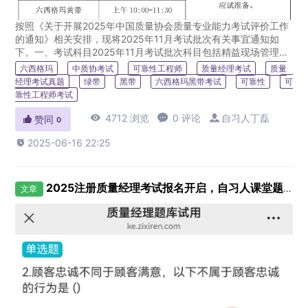
按照《关于开展2025年中国质量协会质量专业能力考试评价工作
的通知》相关安排，现将2025年11月考试批次有关事宜通知如
下。一、考试科目2025年11月考试批次科目包括精益现场管理工
程师、QC小组活动专业能力中级、六西格玛黄带、六西格玛绿
六西格玛
中质协考试
可靠性工程师
质量经理考试
质量
带...
经理考试真题
绿带
黑带
六西格玛黑带考试
可靠性
可
靠性工程师考试

4712 浏览

0 评论

自习人丁磊

赞同
0

2025-06-16 22:25
2025注册质量经理考试报名开启，自习人课堂题库超给力！
文章