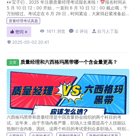
👀宝子们，2025 年注册质量经理考试报名来啦！📅报名时间从
5 月 10 日 12：00 开始，一直到 6 月 10 日 12：00 截止哦，千
万别错过。考试定在 6 月 29 日，时间紧迫，大家得赶紧准备起
来。至于质量经理的报名条件，已...
质量经理考试真题

1611 浏览

0 评论

自习人丁磊

赞同
0

2025-05-02 20:41
质量经理和六西格玛黑带哪一个含金量更高？
文章
六西格玛黑带和质量经理是中国质量协会组织的两个科目的考
试。近年来，由于市场内卷严重，职场人士亟需提高个人技能以
抵御行业内卷。因此，这两个科目的考试受到众多职场人，特别
是质量行业的相关人员关注。关于这两个证书的含金量，各有侧
六西格玛
中质协考试
质量经理考试
质量经理考试真题