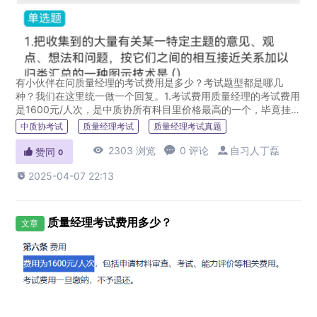
有小伙伴在问质量经理的考试费用是多少？考试题型都是哪几
种？我们在这里统一做一个回复。1.考试费用质量经理的考试费用
是1600元/人次，是中质协所有科目里价格最高的一个，毕竟挂
着“经理”的头衔。但是并不是通过了质量经理考试就能当质量经
中质协考试
质量经理考试
质量经理考试真题
理，这两...

2303 浏览

0 评论

自习人丁磊

赞同
0

2025-04-07 22:13
质量经理考试费用多少？
文章