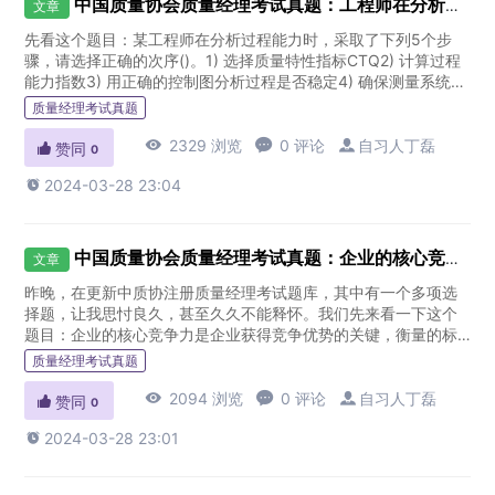
中国质量协会质量经理考试真题：工程师在分析过程能力时采取下列5个步骤，请选择正确次序
文章
先看这个题目：某工程师在分析过程能力时，采取了下列5个步
骤，请选择正确的次序()。1) 选择质量特性指标CTQ2) 计算过程
能力指数3) 用正确的控制图分析过程是否稳定4) 确保测量系统是
否稳定并满足要求MSA5) 检查数据是否符合正态分布...
质量经理考试真题

2329 浏览

0 评论

自习人丁磊

赞同
0

2024-03-28 23:04
中国质量协会质量经理考试真题：企业的核心竞争力的衡量标准是
文章
昨晚，在更新中质协注册质量经理考试题库，其中有一个多项选
择题，让我思忖良久，甚至久久不能释怀。我们先来看一下这个
题目：企业的核心竞争力是企业获得竞争优势的关键，衡量的标
准是（）。A.有价值的B.可实现的C.稀有的D.难以模仿的质量经理
质量经理考试真题
最新版...

2094 浏览

0 评论

自习人丁磊

赞同
0

2024-03-28 23:01