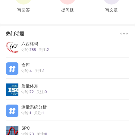
写回答
提问题
写文章

热门话题
六西格玛
讨论:
788
关注:
2
仓库
讨论:
4
关注:
1
质量体系
讨论:
72
关注:
0
测量系统分析
讨论:
1
关注:
1
SPC
讨论:
73
关注:
0