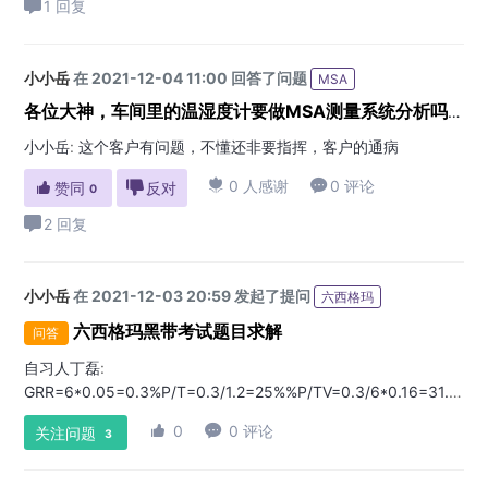
1 回复
小小岳
在 2021-12-04 11:00 回答了问题
MSA
各位大神，车间里的温湿度计要做MSA测量系统分析吗？
小小岳
:
这个客户有问题，不懂还非要指挥，客户的通病

0 人感谢

0 评论

赞同

反对
0
2 回复
小小岳
在 2021-12-03 20:59 发起了提问
六西格玛
六西格玛黑带考试题目求解
问答
自习人丁磊
:
GRR=6*0.05=0.3%P/T=0.3/1.2=25%%P/TV=0.3/6*0.16=31.25%
答案：B

0

0 评论
关注问题
3