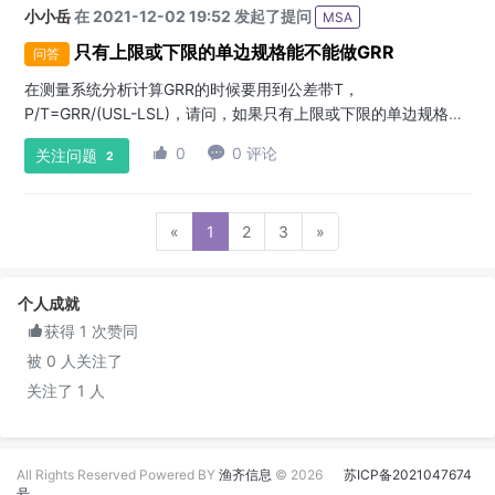
小小岳
在 2021-12-02 19:52 发起了提问
MSA
只有上限或下限的单边规格能不能做GRR
问答
在测量系统分析计算GRR的时候要用到公差带T，
P/T=GRR/(USL-LSL)，请问，如果只有上限或下限的单边规格值
该怎么办？这种情况又该怎么取样？
:

0

0 评论
关注问题
2
«
1
2
3
»
个人成就

获得 1 次赞同
被 0 人关注了
关注了 1 人
All Rights Reserved Powered BY
渔齐信息
© 2026
苏ICP备2021047674
号