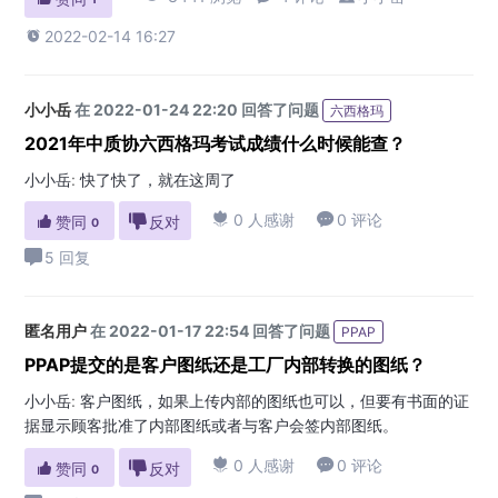

2022-02-14 16:27
小小岳
在 2022-01-24 22:20 回答了问题
六西格玛
2021年中质协六西格玛考试成绩什么时候能查？
小小岳
:
快了快了，就在这周了

0 人感谢

0 评论

赞同

反对
0
5 回复
匿名用户
在 2022-01-17 22:54 回答了问题
PPAP
PPAP提交的是客户图纸还是工厂内部转换的图纸？
小小岳
:
客户图纸，如果上传内部的图纸也可以，但要有书面的证
据显示顾客批准了内部图纸或者与客户会签内部图纸。

0 人感谢

0 评论

赞同

反对
0