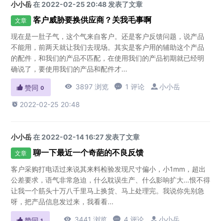
小小岳
在 2022-02-25 20:48 发表了文章
客户威胁要换供应商？关我毛事啊
文章
现在是一肚子气，这个气来自客户。还是客户反馈问题，说产品
不能用，前两天就让我们去现场。其实是客户用的辅助这个产品
的配件，和我们的产品不匹配，在使用我们的产品初期就已经明
确说了，要使用我们的产品和配件才...

3897 浏览

1 评论

小小岳

赞同
0

2022-02-25 20:48
小小岳
在 2022-02-14 16:27 发表了文章
聊一下最近一个奇葩的不良反馈
文章
客户采购打电话过来说其来料检验发现尺寸偏小，小1mm，超出
公差要求，语气非常急迫，什么耽误生产、什么影响扩大…恨不得
让我一个筋头十万八千里马上换货、马上处理完。我说你先别急
呀，把产品信息发过来，我看看...

3441 浏览

4 评论

小小岳

赞同
1