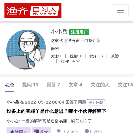
小小岳
注册用户
这家伙还没有留下自我介绍
保密
关注: 1
|
粉丝: 0
|
积分: 36
|
威望:
1
|
访问: 19757
动态
提问 13
回答 7
文章 4
关注的人
关注T
小小岳
在 2022-05-22 08:04 回答了问题
生产问题
设备上的替罪羊是什么意思？哪个小伙伴解释下
小小岳
:
一楼的解释真是通俗易懂，瞬间明白了

0 人感谢

0 评论

赞同

反对
0