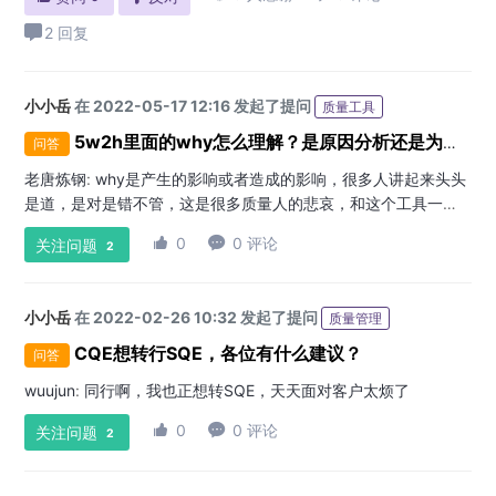
2 回复
小小岳
在 2022-05-17 12:16 发起了提问
质量工具
5w2h里面的why怎么理解？是原因分析还是为什么会是不良？
问答
老唐炼钢
:
why是产生的影响或者造成的影响，很多人讲起来头头
是道，是对是错不管，这是很多质量人的悲哀，和这个工具一
样，什么都知道，但又什么都不精

0

0 评论
关注问题
2
小小岳
在 2022-02-26 10:32 发起了提问
质量管理
CQE想转行SQE，各位有什么建议？
问答
wuujun
:
同行啊，我也正想转SQE，天天面对客户太烦了

0

0 评论
关注问题
2