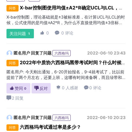
X-bar控制图使用均值±A2*R确定UCL与LCL，为什么不直接使用均值±3倍标准差？
问答
X-bar控制图，理论基础就是±3被标准差，在计算UCL与LCL的时
候，公式使用的是均值±A2*R，为什么不直接使用均值±3倍标准
差？难道用均值±3倍标准差不更好吗？也更容易理解
:

0

0 评论
关注问题
1
匿名用户
回复了问题
2022-06-10 23:43
六西格玛
2022年中质协六西格玛黑带考试时间？什么时候报名？
问答
匿名用户
:
今天刚出通知，6-20开始报名，9-4就考试了，比以前
提前了两个月左右，还要上班，这哪有时间准备啊，而且绿带和
黑带还是同一天考试

0 人感谢

0 评论

赞同

反对
0
2 回复
匿名用户
回复了问题
2022-06-10 20:23
六西格玛
六西格玛考试通过率是多少？
问答