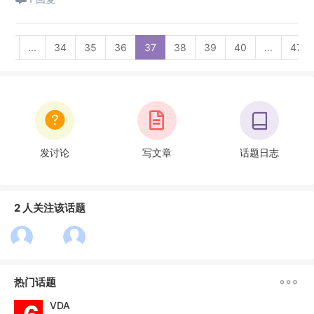
2
...
34
35
36
37
38
39
40
...
47
发讨论
写文章
话题日志
2 人关注该话题

热门话题
VDA