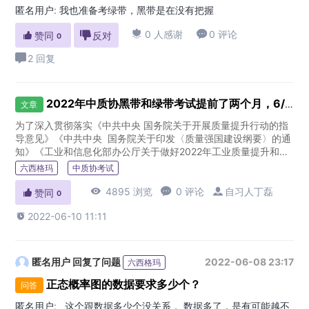
匿名用户
:
我也准备考绿带，黑带是在没有把握

0 人感谢

0 评论

赞同

反对
0
2 回复
2022年中质协黑带和绿带考试提前了两个月，6/20报名，9/4考试
文章
为了深入贯彻落实《中共中央 国务院关于开展质量提升行动的指
导意见》《中共中央 国务院关于印发〈质量强国建设纲要〉的通
知》《工业和信息化部办公厅关于做好2022年工业质量提升和品
牌建设工作的通知》有关质量品牌工...
六西格玛
中质协考试

4895 浏览

0 评论

自习人丁磊

赞同
0

2022-06-10 11:11
匿名用户
回复了问题
2022-06-08 23:17
六西格玛
正态概率图的数据要求多少个？
问答
匿名用户
:
这个跟数据多少个没关系， 数据多了，是有可能越不