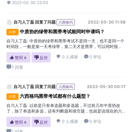

2022-05-30 23:05
自习人丁磊
回复了问题
2022-05-30 11:58
六西格玛
中质协的绿带和黑带考试能同时申请吗？
问答
自习人丁磊
:
中质协的绿带和黑带考试不是同一天，也不是同一个
时间段，一般是第一天考绿带，第二天才是黑带，可以同时报
考，但是报名要交双份的钱，绿带300，黑带600，有点不划算，

0 人感谢

0 评论

赞同

反对
不如集中优势和精力报考一个。
0
1 回复
自习人丁磊
回复了问题
2022-05-30 00:17
六西格玛
六西格玛黑带考试都有什么题型？
问答
自习人丁磊
:
以前是只有单选题和多选题，不过前几年中质协改
了，除了单选和多选，还有判断题和填空题，也就是说现在的六
西格玛黑带考试有4种题型。

0 人感谢

0 评论

赞同

反对
0
1 回复