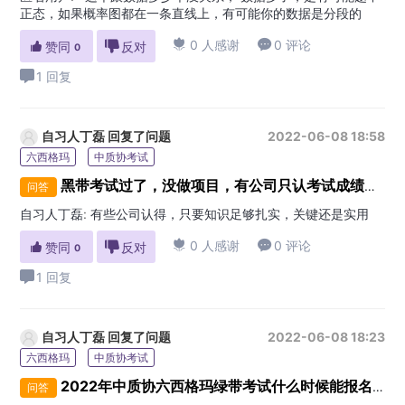
正态，如果概率图都在一条直线上，有可能你的数据是分段的

0 人感谢

0 评论

赞同

反对
0
1 回复
自习人丁磊
回复了问题
2022-06-08 18:58
六西格玛
中质协考试
黑带考试过了，没做项目，有公司只认考试成绩的吗？
问答
自习人丁磊
:
有些公司认得，只要知识足够扎实，关键还是实用

0 人感谢

0 评论

赞同

反对
0
1 回复
自习人丁磊
回复了问题
2022-06-08 18:23
六西格玛
中质协考试
2022年中质协六西格玛绿带考试什么时候能报名？
问答