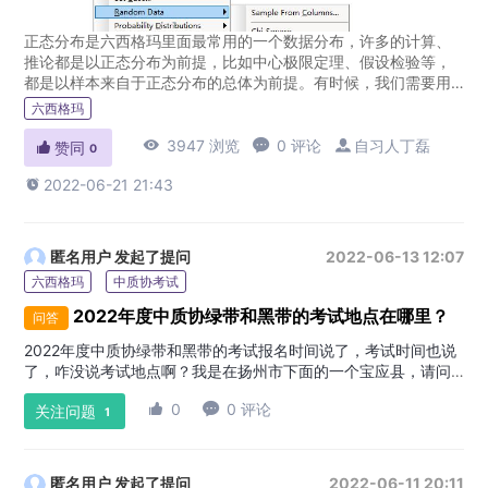
正态分布是六西格玛里面最常用的一个数据分布，许多的计算、
推论都是以正态分布为前提，比如中心极限定理、假设检验等，
都是以样本来自于正态分布的总体为前提。有时候，我们需要用
一些正态分布的数据进行验算，那么怎么使用minitab生成一组正
六西格玛
态分布的...

3947 浏览

0 评论

自习人丁磊

赞同
0

2022-06-21 21:43
匿名用户
发起了提问
2022-06-13 12:07
六西格玛
中质协考试
2022年度中质协绿带和黑带的考试地点在哪里？
问答
2022年度中质协绿带和黑带的考试报名时间说了，考试时间也说
了，咋没说考试地点啊？我是在扬州市下面的一个宝应县，请问
会设考点吗？还是要去扬州市区考试？有扬州朋友知道的说一下

0

0 评论
关注问题
啊
:
1
匿名用户
发起了提问
2022-06-11 20:11