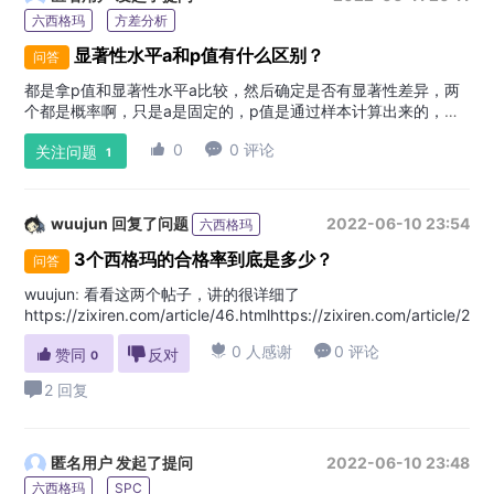
六西格玛
方差分析
显著性水平a和p值有什么区别？
问答
都是拿p值和显著性水平a比较，然后确定是否有显著性差异，两
个都是概率啊，只是a是固定的，p值是通过样本计算出来的，除
了这个，还有不一样的点不？
:

0

0 评论
关注问题
1
wuujun
回复了问题
2022-06-10 23:54
六西格玛
3个西格玛的合格率到底是多少？
问答
wuujun
:
看看这两个帖子，讲的很详细了
https://zixiren.com/article/46.htmlhttps://zixiren.com/article/205

0 人感谢

0 评论

赞同

反对
0
2 回复
匿名用户
发起了提问
2022-06-10 23:48
六西格玛
SPC