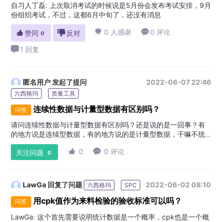
自习人丁磊
:
上次取消考试的时候说是5月份会发布考试安排，9月
份组织考试，不过，这都6月中旬了，还没有消息

0 人感谢

0 评论

赞同

反对
0
1 回复
匿名用户
发起了提问
2022-06-07 22:46
六西格玛
质量工具
连续性数据与计量型数据有区别吗？
问答
请问连续性数据与计量型数据有区别吗？还是说的是一回事？有
的地方说是连续型数据，有的地方说的是计量型数据，干嘛不统
一呢，真多事
:

0

0 评论
关注问题
0
LawGa
回复了问题
2022-06-02 08:10
六西格玛
SPC
用cpk值作为来料检验的验收标准可以吗？
问答
LawGa
:
这个首先需要说明统计数据是一个概率，cpk也是一个概