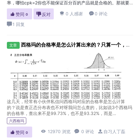
率，哪怕cpk=2你也不能保证百分百的产品就是合格的。那就要
看你所在行业的规范要求了，如果行业规范没有规定，那就从风

0 人感谢

0 评论

赞同

反对
险控制角度，看看不检测来料用于生产导致产品报废你们是否可
0
接受，如果不能，那就需要进行没批来料必检。需要说明的是单
1 回复
纯应用Cpk来确定是...
西格玛的合格率是怎么计算出来的？只算一个，大家举一反三吧
文章
这几天，经常有小伙伴私信问西格玛对应的合格率是怎么计算
的？说是查正态分布表也不对呀我问怎么查的，比如说3个西格玛
的合格率，查出来不是99.73%，也不是93.32%，而是
99.865%，和书上写的不一样啊。我说你查错了小伙伴觉得很惊
六西格玛
讶，没错...

12970 浏览

0 评论

自习人丁磊

赞同
0