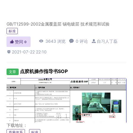
GB/T12599-2002金属覆盖层 锡电镀层 技术规范和试验
标准

3643 浏览

0 评论

自习人丁磊

赞同
0

2021-07-22 22:10
点胶机操作指导书SOP
文章
下载地址：
质量体系
标准