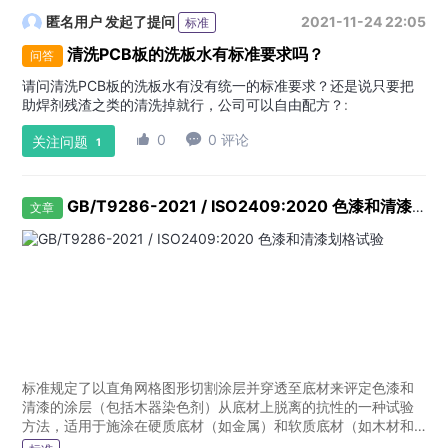
匿名用户
发起了提问
2021-11-24 22:05
标准
清洗PCB板的洗板水有标准要求吗？
问答
请问清洗PCB板的洗板水有没有统一的标准要求？还是说只要把
助焊剂残渣之类的清洗掉就行，公司可以自由配方？
:

0

0 评论
关注问题
1
GB/T9286-2021 / ISO2409:2020 色漆和清漆划格试验
文章
标准规定了以直角网格图形切割涂层并穿透至底材来评定色漆和
清漆的涂层（包括木器染色剂）从底材上脱离的抗性的一种试验
方法，适用于施涂在硬质底材（如金属）和软质底材（如木材和
灰泥）上的涂料。