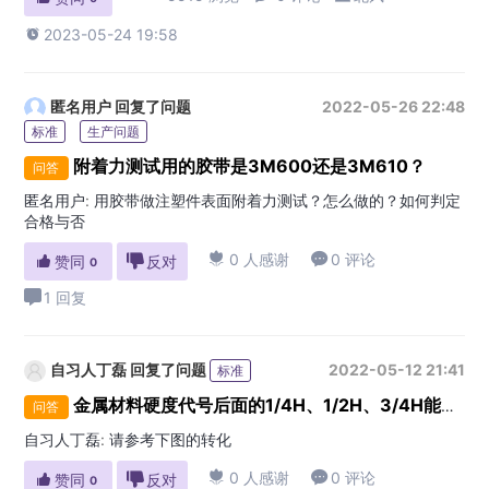

2023-05-24 19:58
匿名用户
回复了问题
2022-05-26 22:48
标准
生产问题
附着力测试用的胶带是3M600还是3M610？
问答
匿名用户
:
用胶带做注塑件表面附着力测试？怎么做的？如何判定
合格与否

0 人感谢

0 评论

赞同

反对
0
1 回复
自习人丁磊
回复了问题
2022-05-12 21:41
标准
金属材料硬度代号后面的1/4H、1/2H、3/4H能不能转化成维氏HV表示？
问答
自习人丁磊
:
请参考下图的转化

0 人感谢

0 评论

赞同

反对
0