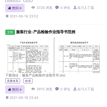

3724 浏览

0 评论

自习人丁磊

赞同
0

2021-06-18 23:52
服装行业-产品检验作业指导书范例
文章
下载地址：服装产品检验作业指导书.doc
质量体系
标准

3915 浏览

0 评论

自习人丁磊

赞同
0

2021-06-18 23:43