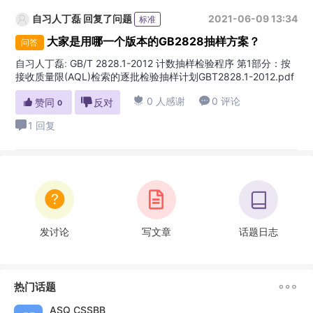
自习人丁磊
回复了问题
2021-06-09 13:34
标准
大家是用哪一个版本的GB2828抽样方案？
问答
自习人丁磊
:
GB/T 2828.1-2012 计数抽样检验程序 第1部分：按
接收质量限(AQL)检索的逐批检验抽样计划GBT2828.1-2012.pdf

0 人感谢

0 评论

赞同

反对
0
1 回复
发讨论
写文章
话题日志

热门话题
ASQ CSSBB