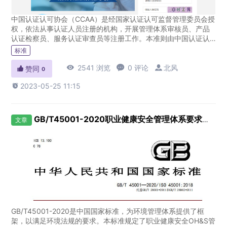
中国认证认可协会（CCAA）是经国家认证认可监督管理委员会授
权，依法从事认证人员注册的机构，开展管理体系审核员、产品
认证检察员、服务认证审查员等注册工作。本准则由中国认证认
可协会制定，以此建立管理体系审核员注册制度，目的是确认管
标准
理体系审核员...

2541 浏览

0 评论

北风

赞同
0

2023-05-25 11:15
GB/T45001-2020职业健康安全管理体系要求及使用指南-全文下载
文章
GB/T45001-2020是中国国家标准，为环境管理体系提供了框
架，以满足环境法规的要求。本标准规定了职业健康安全OH&S管