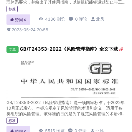
理体系要求，并给出了其使用指南，以使组织能够通过防止与工
作相关的伤害和健康损害以及主动改进其职业健康安全绩...
标准

4336 浏览

0 评论

北风

赞同
0

2023-05-24 20:58
GB/T24353-2022《风险管理指南》全文下载
文章
GB/T24353-2022《风险管理指南》是一项国家标准，于2022年
10月正式发布。本标准规定了风险管理的术语和定义，适用于各
类组织的风险管理。该标准的目的是为了规范风险管理的术语和
定义，提高组织风险管理的水平，保证风险管理的有效性和可...
标准

5515 浏览

0 评论

北风

赞同
0