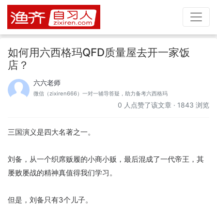
如何用六西格玛QFD质量屋去开一家饭
店？
六六老师
微信（zixiren666）一对一辅导答疑，助力备考六西格玛
0
人点赞了该文章 · 1843 浏览
三国演义是四大名著之一。
刘备，从一个织席贩履的小商小贩，最后混成了一代帝王，其
屡败屡战的精神真值得我们学习。
但是，刘备只有3个儿子。