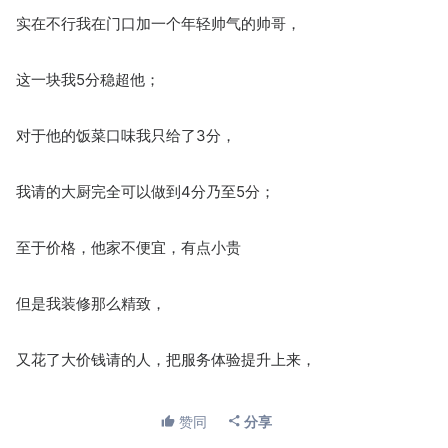
实在不行我在门口加一个年轻帅气的帅哥，
这一块我5分稳超他；
对于他的饭菜口味我只给了3分，
我请的大厨完全可以做到4分乃至5分；
至于价格，他家不便宜，有点小贵
但是我装修那么精致，
又花了大价钱请的人，把服务体验提升上来，
虽然我价格也没什么优势，只能和他勉强打平都是4分，
赞同
分享