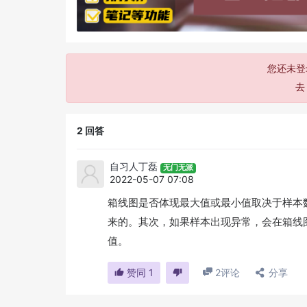
您还未登
2
回答
自习人丁磊
无门无派
2022-05-07 07:08
箱线图是否体现最大值或最小值取决于样本
来的。其次，如果样本出现异常，会在箱线
值。
赞同
1
2
评论
分享